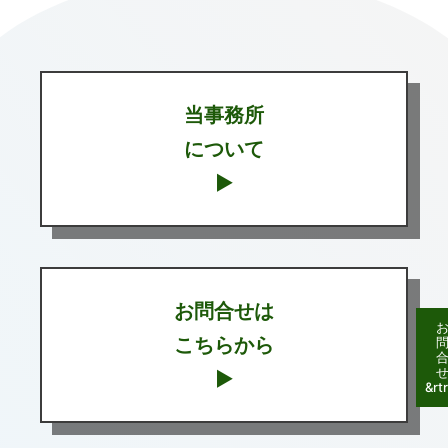
当事務所
について
▶
お問合せは
こちらから
▶
&rtr