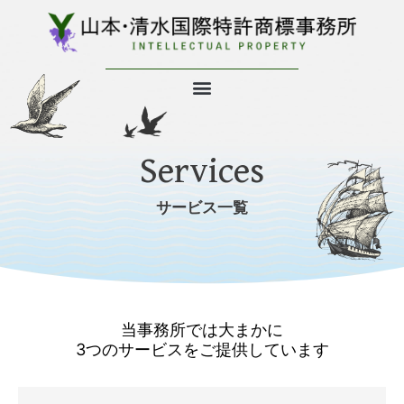
内
容
を
ス
キ
ッ
プ
Services
サービス一覧
当事務所では大まかに
3つのサービスをご提供しています